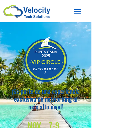
PRÓXIMAMENT
E
¡Se parte de una experiencia
exclusiva de networking al
más alto nivel!
NOV
7-9