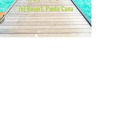
Zel Resort, Punta Cana
USA
+1(954) 439 7803
contact@velocity
tech.us
Pembroke Pines, Florida
MÉXICO
+52(55) 7158 4385
c
ontacto@velocitytech.
com.
mx
Atizapan, Estado de México
REPÚBLICA
DOMINICANA
+1(954) 439 7803
contacto@velocity
tech.com.do